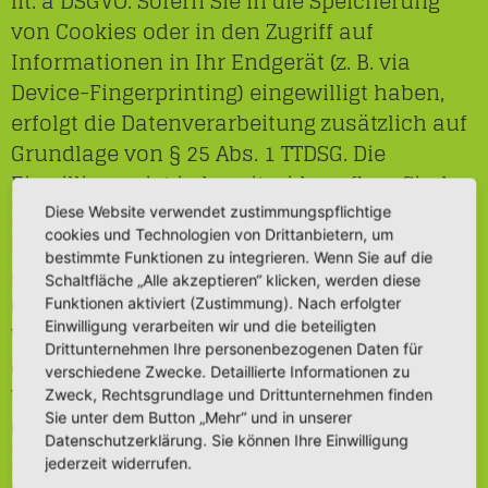
lit. a DSGVO. Sofern Sie in die Speicherung
von Cookies oder in den Zugriff auf
Informationen in Ihr Endgerät (z. B. via
Device-Fingerprinting) eingewilligt haben,
erfolgt die Datenverarbeitung zusätzlich auf
Grundlage von § 25 Abs. 1 TTDSG. Die
Einwilligung ist jederzeit widerrufbar. Sind
Ihre Daten zur Vertragserfüllung oder zur
Diese Website verwendet zustimmungspflichtige
cookies und Technologien von Drittanbietern, um
Durchführung vorvertraglicher Maßnahmen
bestimmte Funktionen zu integrieren. Wenn Sie auf die
erforderlich, verarbeiten wir Ihre Daten auf
Schaltfläche „Alle akzeptieren“ klicken, werden diese
Grundlage des Art. 6 Abs. 1 lit. b DSGVO. Des
Funktionen aktiviert (Zustimmung). Nach erfolgter
Einwilligung verarbeiten wir und die beteiligten
Weiteren verarbeiten wir Ihre Daten, sofern
Drittunternehmen Ihre personenbezogenen Daten für
diese zur Erfüllung einer rechtlichen
verschiedene Zwecke. Detaillierte Informationen zu
Verpflichtung erforderlich sind auf
Zweck, Rechtsgrundlage und Drittunternehmen finden
Sie unter dem Button „Mehr“ und in unserer
Grundlage von Art. 6 Abs. 1 lit. c DSGVO. Die
Datenschutzerklärung. Sie können Ihre Einwilligung
Datenverarbeitung kann ferner auf
jederzeit widerrufen.