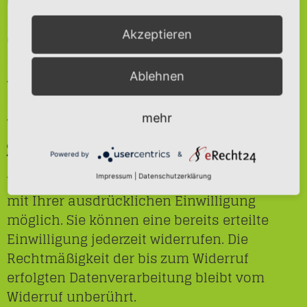
Grundlage unseres berechtigten Interesses
nach Art. 6 Abs. 1 lit. f DSGVO erfolgen. Über
Akzeptieren
die jeweils im Einzelfall einschlägigen
Rechtsgrundlagen wird in den folgenden
Absätzen dieser Datenschutzerklärung
Ablehnen
informiert.
Widerruf Ihrer Einwilligung
mehr
zur Datenverarbeitung
Powered by
&
Viele Datenverarbeitungsvorgänge sind nur
Impressum
|
Datenschutzerklärung
mit Ihrer ausdrücklichen Einwilligung
möglich. Sie können eine bereits erteilte
Einwilligung jederzeit widerrufen. Die
Rechtmäßigkeit der bis zum Widerruf
erfolgten Datenverarbeitung bleibt vom
Widerruf unberührt.